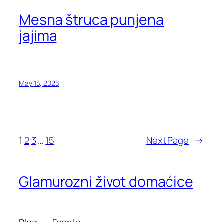
Mesna štruca punjena
jajima
May 13, 2026
1
2
3
…
15
Next Page
→
Glamurozni život domaćice