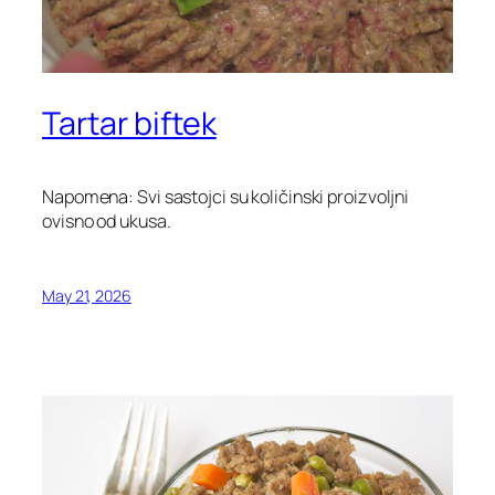
Tartar biftek
Napomena: Svi sastojci su količinski proizvoljni
ovisno od ukusa.
May 21, 2026