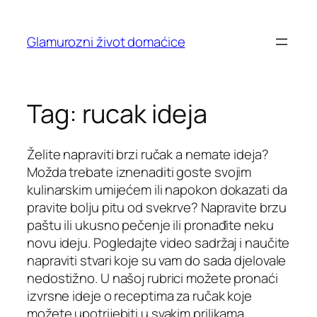
Skip
to
Glamurozni život domaćice
content
Tag:
rucak ideja
Želite napraviti brzi ručak a nemate ideja?
Možda trebate iznenaditi goste svojim
kulinarskim umijećem ili napokon dokazati da
pravite bolju pitu od svekrve? Napravite brzu
paštu ili ukusno pečenje ili pronađite neku
novu ideju. Pogledajte video sadržaj i naučite
napraviti stvari koje su vam do sada djelovale
nedostižno. U našoj rubrici možete pronaći
izvrsne ideje o receptima za ručak koje
možete upotrijebiti u svakim prilikama.