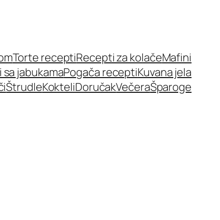
nom
Torte recepti
Recepti za kolače
Mafini
i sa jabukama
Pogača recepti
Kuvana jela
či
Štrudle
Kokteli
Doručak
Večera
Šparoge