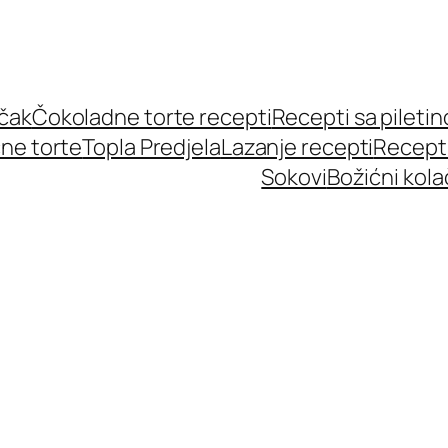
učak
Čokoladne torte recepti
Recepti sa pileti
ne torte
Topla Predjela
Lazanje recepti
Recept
Sokovi
Božićni kola