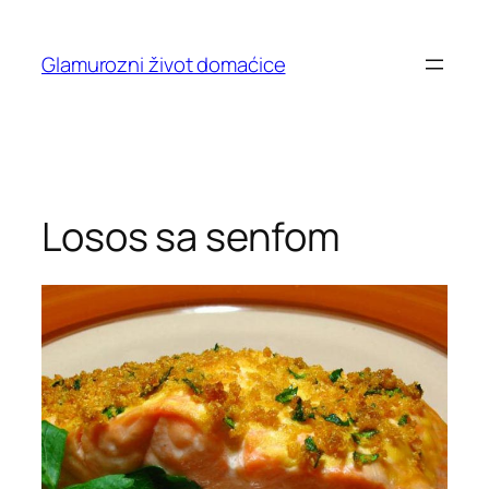
Skip
to
Glamurozni život domaćice
content
Losos sa senfom