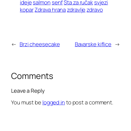
ideje
salmon
senf
Šta za ručak
svjezi
kopar
Zdrava hrana
zdravlje
zdravo
←
Brzi cheesecake
Bavarske kiflice
→
Comments
Leave a Reply
You must be
logged in
to post a comment.