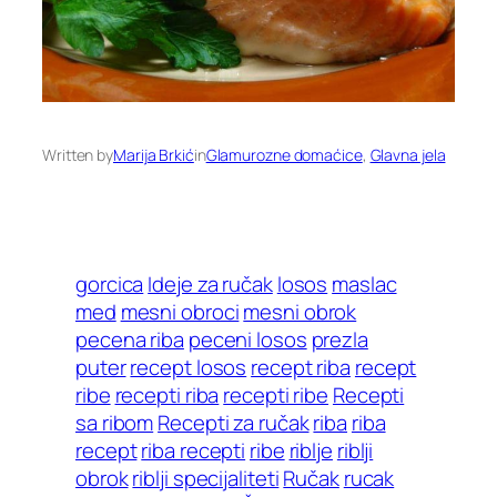
Written by
Marija Brkić
in
Glamurozne domaćice
, 
Glavna jela
gorcica
Ideje za ručak
losos
maslac
med
mesni obroci
mesni obrok
pecena riba
peceni losos
prezla
puter
recept losos
recept riba
recept
ribe
recepti riba
recepti ribe
Recepti
sa ribom
Recepti za ručak
riba
riba
recept
riba recepti
ribe
riblje
riblji
obrok
riblji specijaliteti
Ručak
rucak