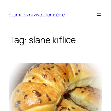
Skip
to
Glamurozni život domaćice
content
Tag:
slane kiflice