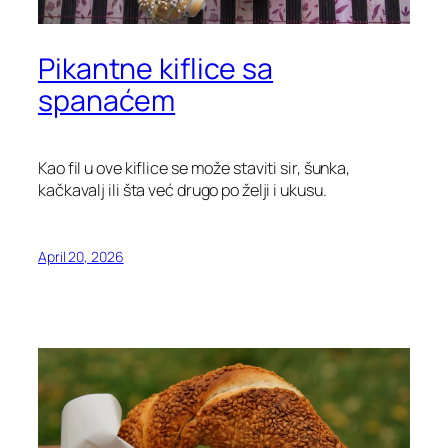
Pikantne kiflice sa
spanaćem
Kao fil u ove kiflice se može staviti sir, šunka,
kačkavalj ili šta već drugo po želji i ukusu.
April 20, 2026