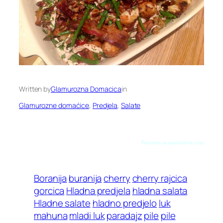
Written by
Glamurozna Domacica
in
Glamurozne domaćice
, 
Predjela
, 
Salate
Preuzeto sa jamieoliver.com
Boranija
buranija
cherry
cherry rajcica
gorcica
Hladna predjela
hladna salata
Hladne salate
hladno predjelo
luk
mahuna
mladi luk
paradajz
pile
pile