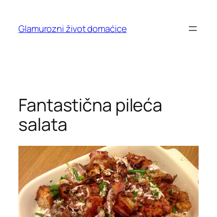
Skip
to
Glamurozni život domaćice
content
Fantastična pileća
salata