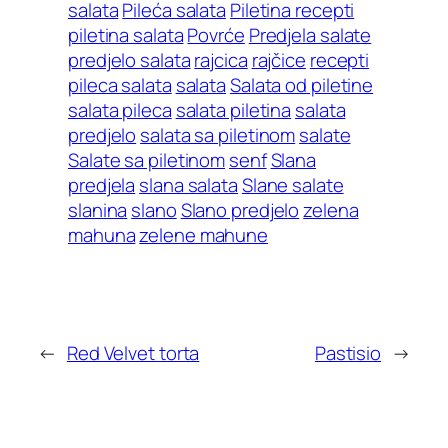
salata
Pileća salata
Piletina recepti
piletina salata
Povrće
Predjela salate
predjelo salata
rajcica
rajčice
recepti
pileca salata
salata
Salata od piletine
salata pileca
salata piletina
salata
predjelo
salata sa piletinom
salate
Salate sa piletinom
senf
Slana
predjela
slana salata
Slane salate
slanina
slano
Slano predjelo
zelena
mahuna
zelene mahune
←
Red Velvet torta
Pastisio
→