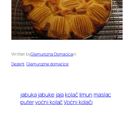
Written by
Glamurozna Domacica
in
Dezerti
, 
Glamurozne domaćice
jabuka
jabuke
jaja
kolač
limun
maslac
puter
voćni kolač
Voćni kolači