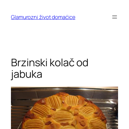
Skip
to
Glamurozni život domaćice
content
Brzinski kolač od
jabuka