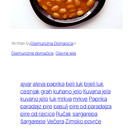
Written by
Glamurozna Domacica
in
Glamurozne domaćice
, 
Glavna jela
ajvar
aleva paprika
beli luk
bijeli luk
cesnjak
grah
kuhano jelo
Kuvana jela
kuvano jelo
luk
mrkva
mrkve
Paprika
paradajz pire
pasulj
pire od paradajza
pire od rajcice
Ručak
sargarepa
šargarepe
Večera
Zimsko povrće