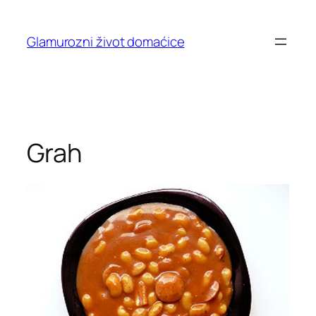
Skip
to
Glamurozni život domaćice
content
Grah