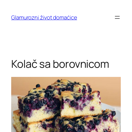
Skip
to
Glamurozni život domaćice
content
Kolač sa borovnicom