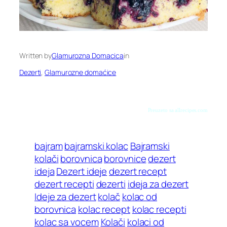
Written by
Glamurozna Domacica
in
Dezerti
, 
Glamurozne domaćice
Preuzeto sa allrecipes.com
bajram
bajramski kolac
Bajramski
kolači
borovnica
borovnice
dezert
ideja
Dezert ideje
dezert recept
dezert recepti
dezerti
ideja za dezert
Ideje za dezert
kolač
kolac od
borovnica
kolac recept
kolac recepti
kolac sa vocem
Kolači
kolaci od