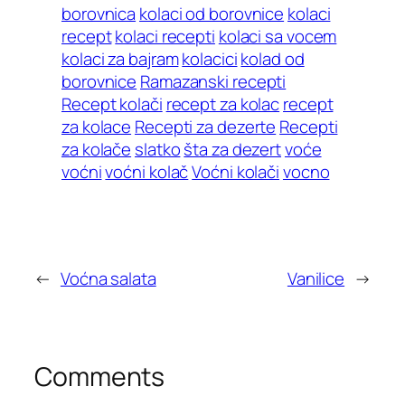
borovnica
kolaci od borovnice
kolaci
recept
kolaci recepti
kolaci sa vocem
kolaci za bajram
kolacici
kolad od
borovnice
Ramazanski recepti
Recept kolači
recept za kolac
recept
za kolace
Recepti za dezerte
Recepti
za kolače
slatko
šta za dezert
voće
voćni
voćni kolač
Voćni kolači
vocno
←
Voćna salata
Vanilice
→
Comments