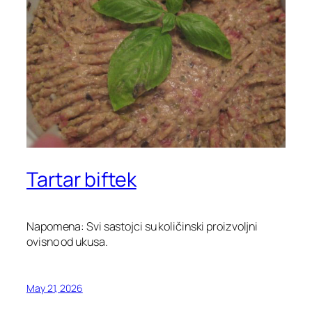
Tartar biftek
Napomena: Svi sastojci su količinski proizvoljni
ovisno od ukusa.
May 21, 2026