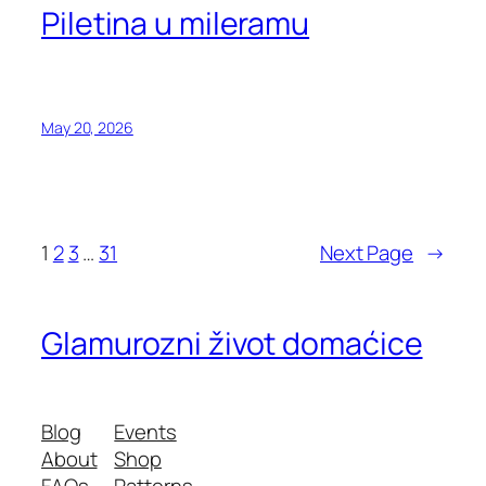
Piletina u mileramu
May 20, 2026
1
2
3
…
31
Next Page
→
Glamurozni život domaćice
Blog
Events
About
Shop