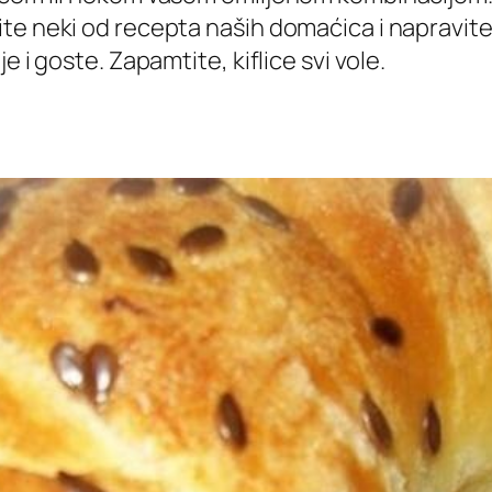
te neki od recepta naših domaćica i napravite
 i goste. Zapamtite, kiflice svi vole.