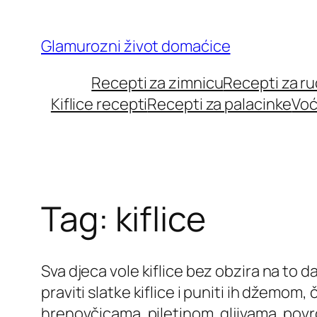
Skip
to
Glamurozni život domaćice
content
Recepti za zimnicu
Recepti za r
Kiflice recepti
Recepti za palacinke
Voć
Tag:
kiflice
Sva djeca vole kiflice bez obzira na to d
praviti slatke kiflice i puniti ih džemom,
hrenovčicama, piletinom, gljivama, povrć