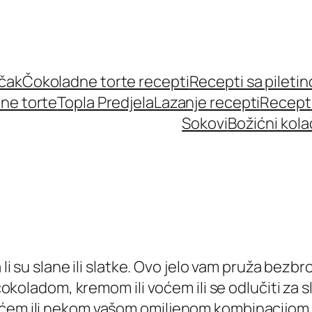
učak
Čokoladne torte recepti
Recepti sa pileti
ne torte
Topla Predjela
Lazanje recepti
Recept
Sokovi
Božićni kola
a li su slane ili slatke. Ovo jelo vam pruža be
 čokoladom, kremom ili voćem ili se odlučiti za 
em ili nekom vašom omiljenom kombinacijom. Naš