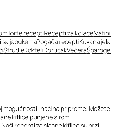
nom
Torte recepti
Recepti za kolače
Mafini
i sa jabukama
Pogača recepti
Kuvana jela
či
Štrudle
Kokteli
Doručak
Večera
Šparoge
zbroj mogućnosti i načina pripreme. Možete
slane kiflice punjene sirom,
i recepti za slasne kiflice su brzi i