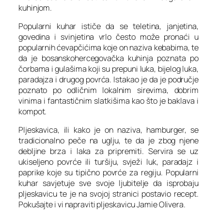
kuhinjom.
Popularni kuhar ističe da se teletina, janjetina,
govedina i svinjetina vrlo često može pronaći u
popularnih ćevapčićima koje on naziva kebabima, te
da je bosanskohercegovačka kuhinja poznata po
čorbama i gulašima koji su prepuni luka, bijelog luka,
paradajza i drugog povrća. Istakao je da je područje
poznato po odličnim lokalnim sirevima, dobrim
vinima i fantastičnim slatkišima kao što je baklava i
kompot.
Pljeskavica, ili kako je on naziva, hamburger, se
tradicionalno peče na uglju, te da je zbog njene
debljine brza i laka za pripremiti. Servira se uz
ukiseljeno povrće ili turšiju, svježi luk, paradajz i
paprike koje su tipično povrće za regiju. Popularni
kuhar savjetuje sve svoje ljubitelje da isprobaju
pljeskavicu te je na svojoj stranici postavio recept.
Pokušajte i vi napraviti pljeskavicu Jamie Olivera.