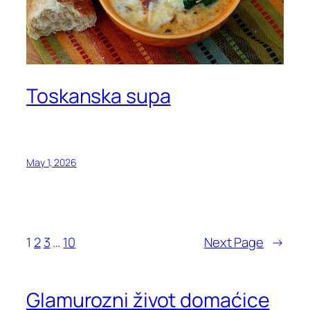
Toskanska supa
May 1, 2026
1
2
3
…
10
Next Page
→
Glamurozni život domaćice