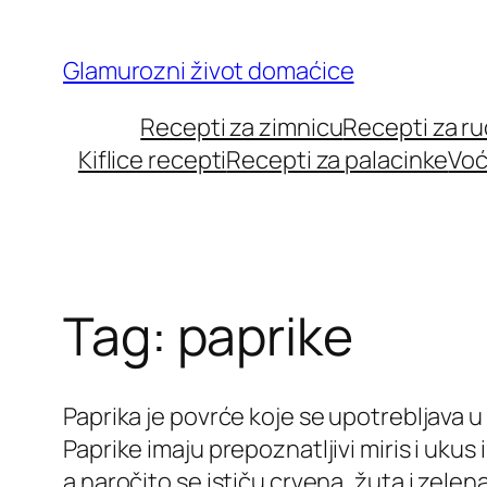
Skip
to
Glamurozni život domaćice
content
Recepti za zimnicu
Recepti za r
Kiflice recepti
Recepti za palacinke
Voć
Tag:
paprike
Paprika je povrće koje se upotrebljava u 
Paprike imaju prepoznatljivi miris i ukus
a naročito se ističu crvena, žuta i zelen