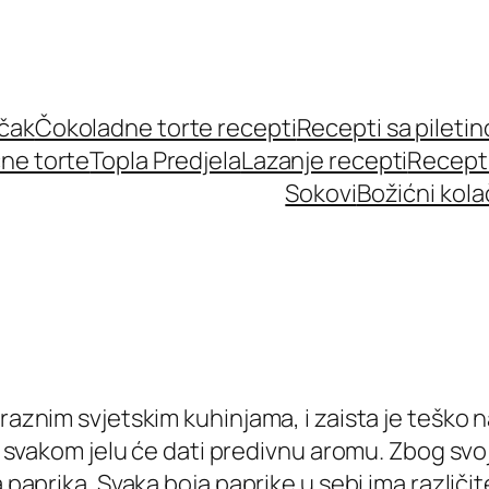
učak
Čokoladne torte recepti
Recepti sa pileti
ne torte
Topla Predjela
Lazanje recepti
Recept
Sokovi
Božićni kola
raznim svjetskim kuhinjama, i zaista je teško na
 i svakom jelu će dati predivnu aromu. Zbog svoj
a paprika. Svaka boja paprike u sebi ima različi