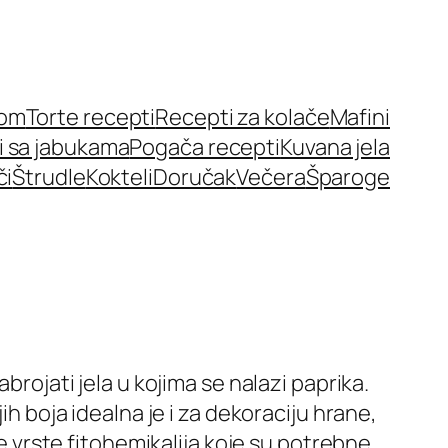
nom
Torte recepti
Recepti za kolače
Mafini
i sa jabukama
Pogača recepti
Kuvana jela
či
Štrudle
Kokteli
Doručak
Večera
Šparoge
brojati jela u kojima se nalazi paprika.
ih boja idealna je i za dekoraciju hrane,
te vrste fitohemikalija koje su potrebne