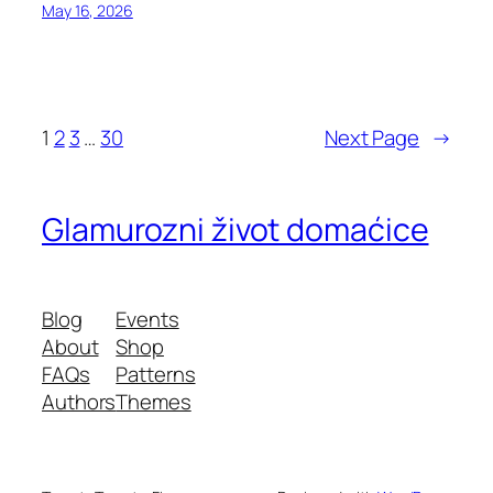
May 16, 2026
1
2
3
…
30
Next Page
→
Glamurozni život domaćice
Blog
Events
About
Shop
FAQs
Patterns
Authors
Themes