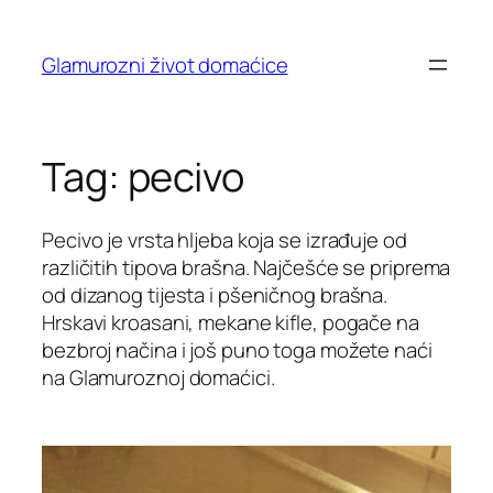
Skip
to
Glamurozni život domaćice
content
Tag:
pecivo
Pecivo je vrsta hljeba koja se izrađuje od
različitih tipova brašna. Najčešće se priprema
od dizanog tijesta i pšeničnog brašna.
Hrskavi kroasani, mekane kifle, pogače na
bezbroj načina i još puno toga možete naći
na Glamuroznoj domaćici.