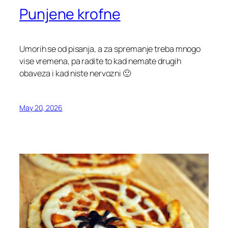
Punjene krofne
Umorih se od pisanja, a za spremanje treba mnogo
vise vremena, pa radite to kad nemate drugih
obaveza i kad niste nervozni 🙂
May 20, 2026