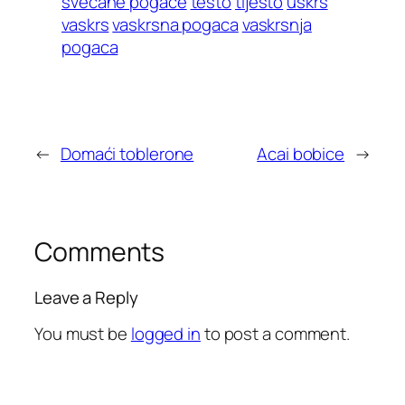
svecane pogace
testo
tijesto
uskrs
vaskrs
vaskrsna pogaca
vaskrsnja
pogaca
←
Domaći toblerone
Acai bobice
→
Comments
Leave a Reply
You must be
logged in
to post a comment.