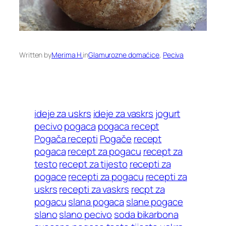
Written by
Merima H.
in
Glamurozne domaćice
, 
Peciva
ideje za uskrs
ideje za vaskrs
jogurt
pecivo
pogaca
pogaca recept
Pogača recepti
Pogače
recept
pogaca
recept za pogacu
recept za
testo
recept za tijesto
recepti za
pogace
recepti za pogacu
recepti za
uskrs
recepti za vaskrs
recpt za
pogacu
slana pogaca
slane pogace
slano
slano pecivo
soda bikarbona