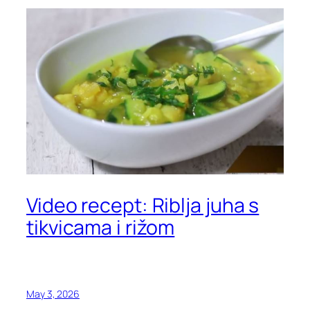
Video recept: Riblja juha s
tikvicama i rižom
May 3, 2026