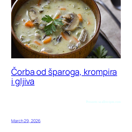
Čorba od šparoga, krompira
i gljiva
Preuzeto sa allrecipes.com
March 29, 2026