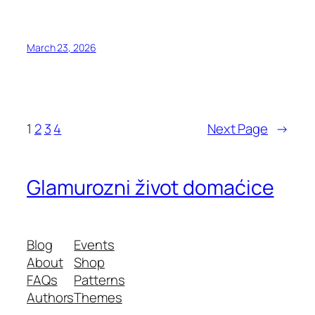
March 23, 2026
1
2
3
4
Next Page
→
Glamurozni život domaćice
Blog
Events
About
Shop
FAQs
Patterns
Authors
Themes