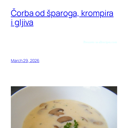
Čorba od šparoga, krompira
i gljiva
Preuzeto sa allrecipes.com
March 29, 2026