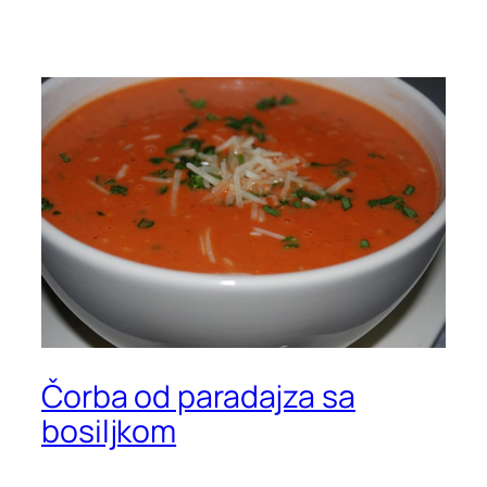
Čorba od paradajza sa
bosiljkom