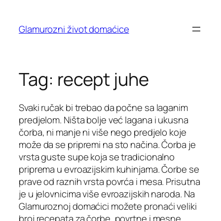
Skip
to
Glamurozni život domaćice
content
Tag:
recept juhe
Svaki ručak bi trebao da počne sa laganim
predjelom. Ništa bolje već lagana i ukusna
čorba, ni manje ni više nego predjelo koje
može da se pripremi na sto načina. Čorba je
vrsta guste supe koja se tradicionalno
priprema u evroazijskim kuhinjama. Čorbe se
prave od raznih vrsta povrća i mesa. Prisutna
je u jelovnicima više evroazijskih naroda. Na
Glamuroznoj domaćici možete pronaći veliki
broj recepata za čorbe, povrtne i mesne.