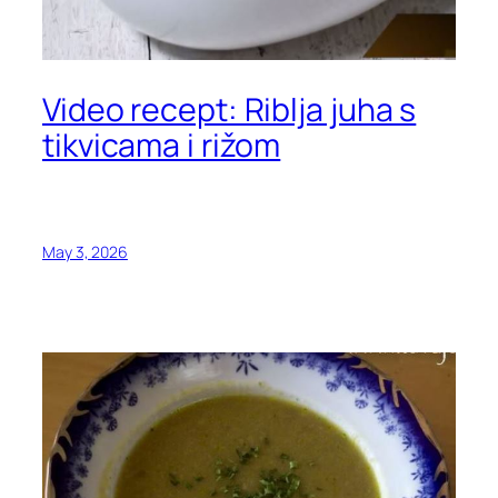
Video recept: Riblja juha s
tikvicama i rižom
May 3, 2026