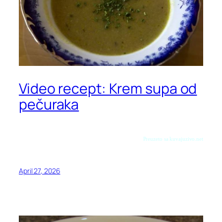
Video recept: Krem supa od
pečuraka
Preuzeto sa kuvajuzivo.net
April 27, 2026