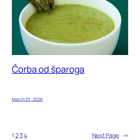
Čorba od šparoga
March 23, 2026
1
2
3
4
Next Page
→