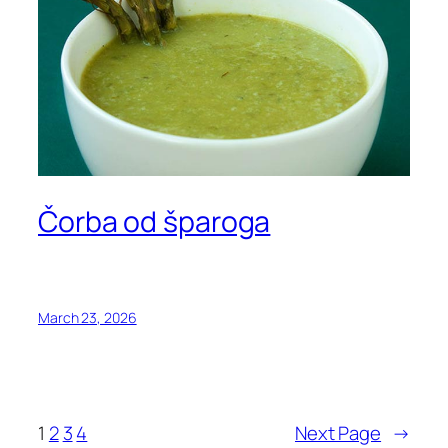
Čorba od šparoga
March 23, 2026
1
2
3
4
Next Page
→