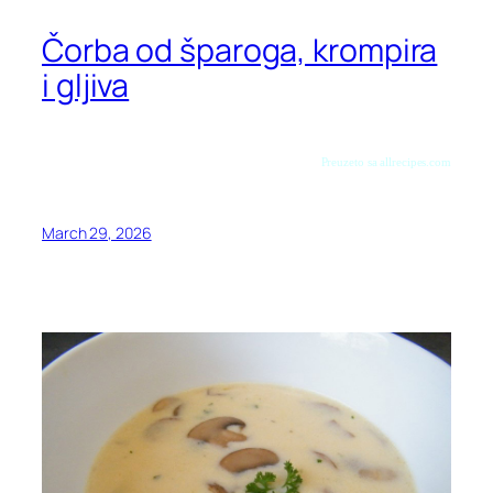
Čorba od šparoga, krompira
i gljiva
Preuzeto sa allrecipes.com
March 29, 2026