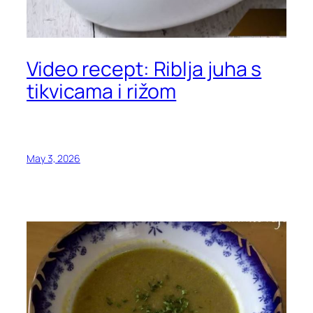
Video recept: Riblja juha s
tikvicama i rižom
May 3, 2026