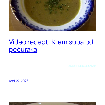
Video recept: Krem supa od
pečuraka
Preuzeto sa kuvajuzivo.net
April 27, 2026