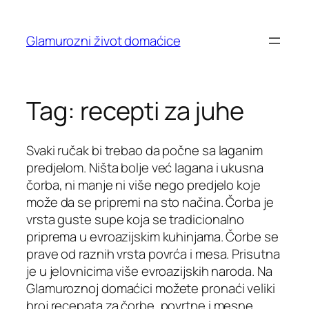
Skip
to
Glamurozni život domaćice
content
Tag:
recepti za juhe
Svaki ručak bi trebao da počne sa laganim
predjelom. Ništa bolje već lagana i ukusna
čorba, ni manje ni više nego predjelo koje
može da se pripremi na sto načina. Čorba je
vrsta guste supe koja se tradicionalno
priprema u evroazijskim kuhinjama. Čorbe se
prave od raznih vrsta povrća i mesa. Prisutna
je u jelovnicima više evroazijskih naroda. Na
Glamuroznoj domaćici možete pronaći veliki
broj recepata za čorbe, povrtne i mesne.