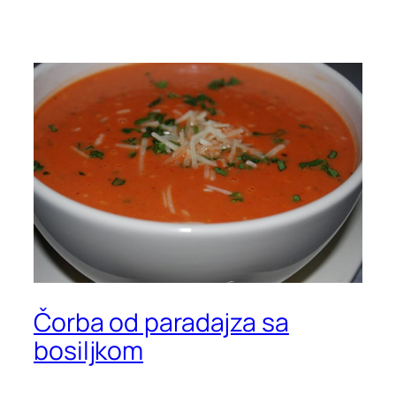
Čorba od paradajza sa
bosiljkom