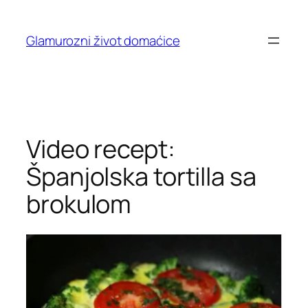
Skip
to
Glamurozni život domaćice
content
Video recept:
Španjolska tortilla sa
brokulom