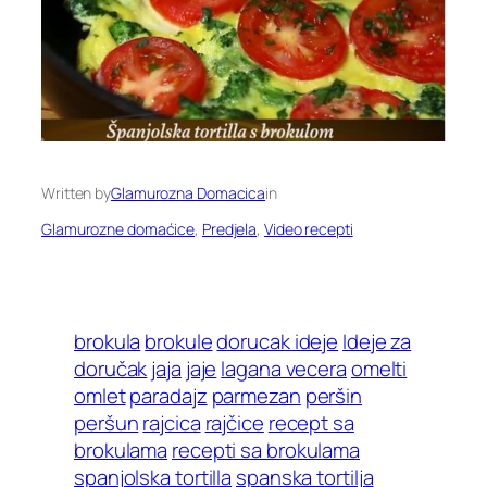
Written by
Glamurozna Domacica
in
Glamurozne domaćice
, 
Predjela
, 
Video recepti
brokula
brokule
dorucak ideje
Ideje za
doručak
jaja
jaje
lagana vecera
omelti
omlet
paradajz
parmezan
peršin
peršun
rajcica
rajčice
recept sa
brokulama
recepti sa brokulama
spanjolska tortilla
spanska tortilja