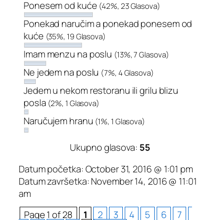
Ponesem od kuće
(42%, 23 Glasova)
Ponekad naručim a ponekad ponesem od
kuće
(35%, 19 Glasova)
Imam menzu na poslu
(13%, 7 Glasova)
Ne jedem na poslu
(7%, 4 Glasova)
Jedem u nekom restoranu ili grilu blizu
posla
(2%, 1 Glasova)
Naručujem hranu
(1%, 1 Glasova)
Ukupno glasova:
55
Datum početka: October 31, 2016 @ 1:01 pm
Datum završetka: November 14, 2016 @ 11:01
am
Page 1 of 28
1
2
3
4
5
6
7