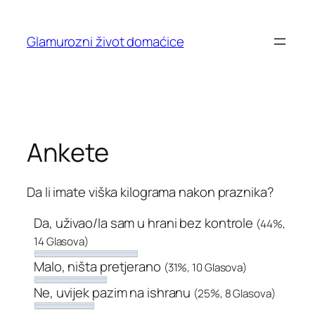
Skip
to
Glamurozni život domaćice
content
Ankete
Da li imate viška kilograma nakon praznika?
Da, uživao/la sam u hrani bez kontrole
(44%,
14 Glasova)
Malo, ništa pretjerano
(31%, 10 Glasova)
Ne, uvijek pazim na ishranu
(25%, 8 Glasova)