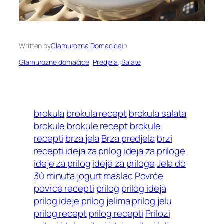
Written by
Glamurozna Domacica
in
Glamurozne domaćice
, 
Predjela
, 
Salate
brokula
brokula recept
brokula salata
brokule
brokule recept
brokule
recepti
brza jela
Brza predjela
brzi
recepti
ideja za prilog
ideja za priloge
ideje za prilog
ideje za priloge
Jela do
30 minuta
jogurt
maslac
Povrće
povrce recepti
prilog
prilog ideja
prilog ideje
prilog jelima
prilog jelu
prilog recept
prilog recepti
Prilozi