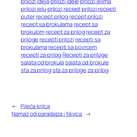
prilozi ideja
prilozi ideje
prilozi jelima
prilozi jelu
prilozi recept
prilozi recepti
puter
recept prilog
recept prilozi
recept sa brokulama
recept sa
brokulom
recept za prilog
recept za
priloge
recepti prilozi
recepti sa
brokulama
recepti sa povrcem
recepti za prilog
Recepti za priloge
salata od brokula
salata od brokule
sta za prilog
sta za priloge
za prilog
←
Pileća krilca
Namaz od paradajza i tikvica
→