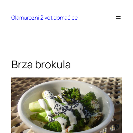
Skip
to
Glamurozni život domaćice
content
Brza brokula