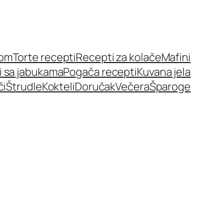
nom
Torte recepti
Recepti za kolače
Mafini
i sa jabukama
Pogača recepti
Kuvana jela
či
Štrudle
Kokteli
Doručak
Večera
Šparoge