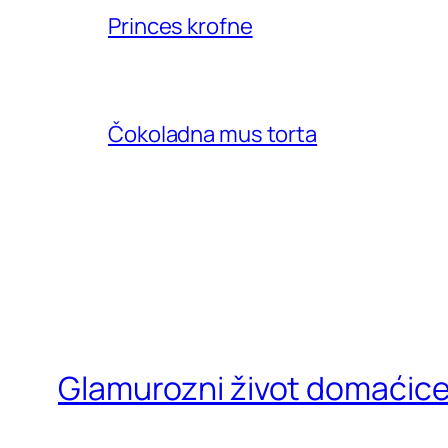
Princes krofne
Čokoladna mus torta
Glamurozni život domaćic