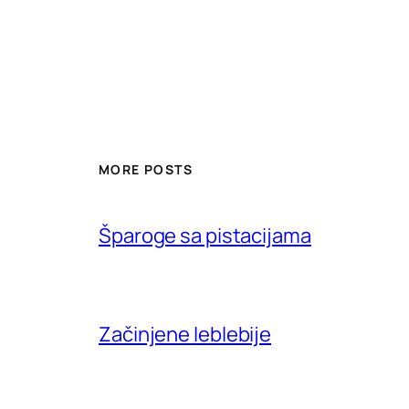
MORE POSTS
Šparoge sa pistacijama
Začinjene leblebije