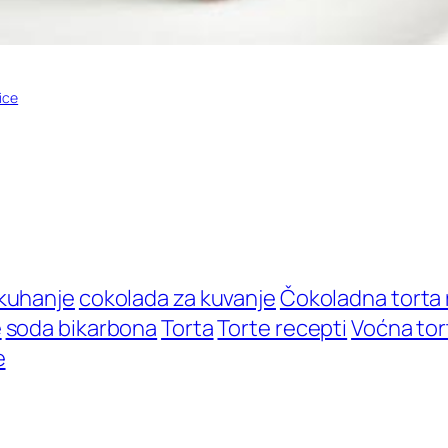
ice
 kuhanje
cokolada za kuvanje
Čokoladna torta 
e
soda bikarbona
Torta
Torte recepti
Voćna tor
e