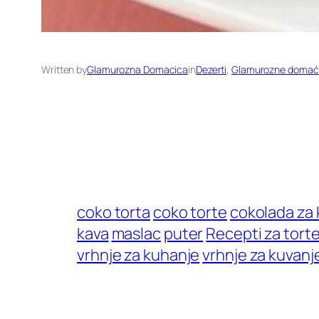
Written by
Glamurozna Domacica
in
Dezerti
, 
Glamurozne domać
coko torta
coko torte
cokolada za
kava
maslac
puter
Recepti za tort
vrhnje za kuhanje
vrhnje za kuvanj