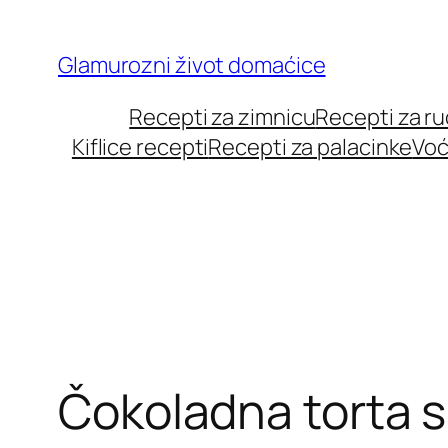
Skip
to
Glamurozni život domaćice
content
Recepti za zimnicu
Recepti za r
Kiflice recepti
Recepti za palacinke
Voć
Čokoladna torta 