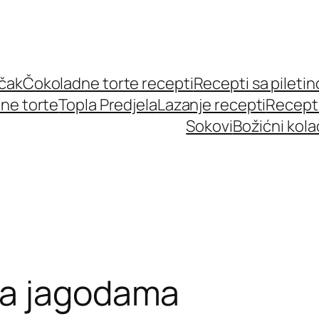
učak
Čokoladne torte recepti
Recepti sa pileti
ne torte
Topla Predjela
Lazanje recepti
Recept
Sokovi
Božićni kola
sa jagodama