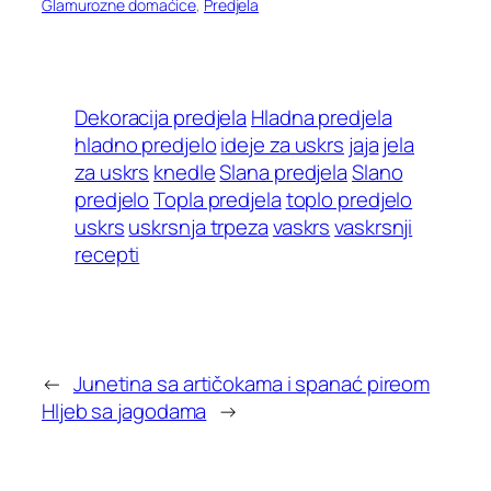
Glamurozne domaćice
, 
Predjela
Dekoracija predjela
Hladna predjela
hladno predjelo
ideje za uskrs
jaja
jela
za uskrs
knedle
Slana predjela
Slano
predjelo
Topla predjela
toplo predjelo
uskrs
uskrsnja trpeza
vaskrs
vaskrsnji
recepti
←
Junetina sa artičokama i spanać pireom
Hljeb sa jagodama
→