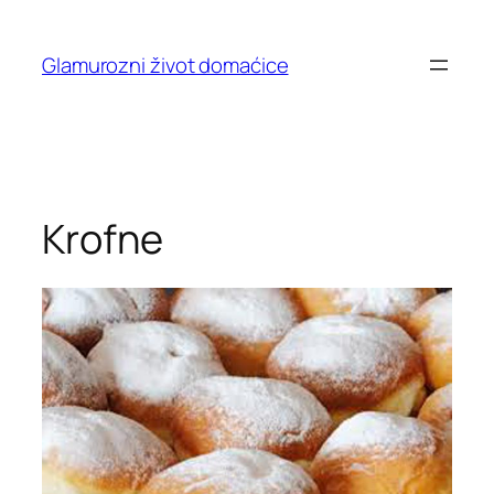
Skip
to
Glamurozni život domaćice
content
Krofne