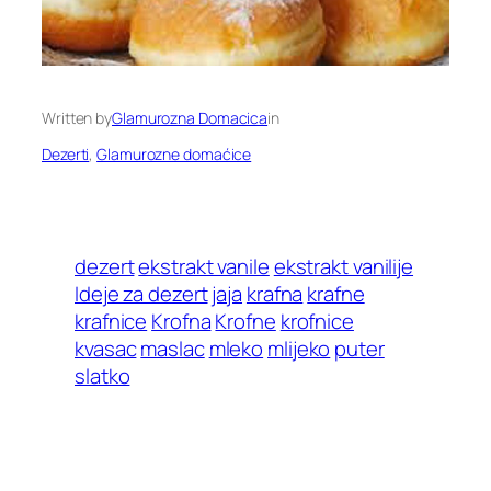
Written by
Glamurozna Domacica
in
Dezerti
, 
Glamurozne domaćice
dezert
ekstrakt vanile
ekstrakt vanilije
Ideje za dezert
jaja
krafna
krafne
krafnice
Krofna
Krofne
krofnice
kvasac
maslac
mleko
mlijeko
puter
slatko