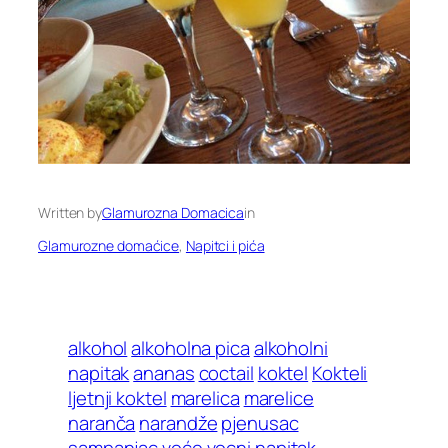
Written by
Glamurozna Domacica
in
Glamurozne domaćice
, 
Napitci i pića
alkohol
alkoholna pica
alkoholni
napitak
ananas
coctail
koktel
Kokteli
ljetnji koktel
marelica
marelice
naranča
narandže
pjenusac
sampanjac
voće
vocni napitak