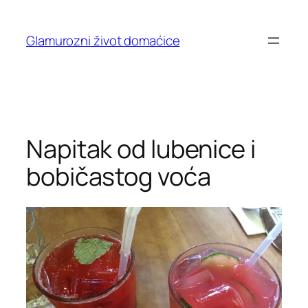
Skip
to
Glamurozni život domaćice
content
Napitak od lubenice i
bobičastog voća