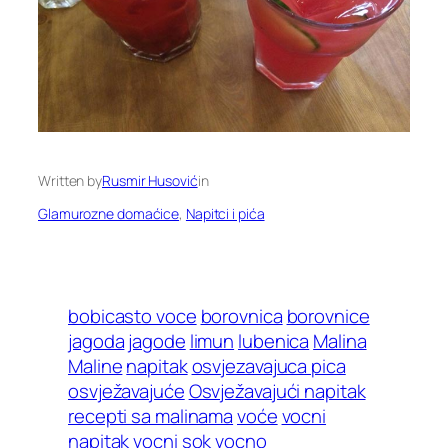
Written by
Rusmir Husović
in
Glamurozne domaćice
, 
Napitci i pića
bobicasto voce
borovnica
borovnice
jagoda
jagode
limun
lubenica
Malina
Maline
napitak
osvjezavajuca pica
osvježavajuće
Osvježavajući napitak
recepti sa malinama
voće
vocni
napitak
vocni sok
vocno