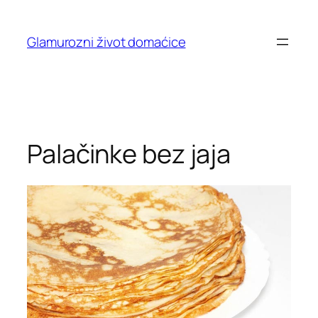
Skip
to
Glamurozni život domaćice
content
Palačinke bez jaja