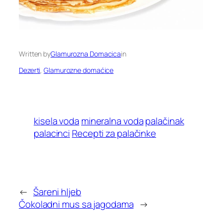
Written by
Glamurozna Domacica
in
Dezerti
, 
Glamurozne domaćice
kisela voda
mineralna voda
palačinak
palacinci
Recepti za palačinke
←
Šareni hljeb
Čokoladni mus sa jagodama
→