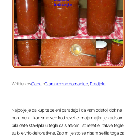
Written by
Caca
in
Glamurozne domaćice
, 
Predjela
Najbolje je da kupite zeleni paradajz i da vam odstoji dok ne
porumeni. I kad smo vec kod rezetle, moja majka je kad sam
bila dete stavljala u tegle sa slatkom list rezetle i takve tegle
su bile vrlo dekorativne. Zao mi je sto se nisam setila toga za