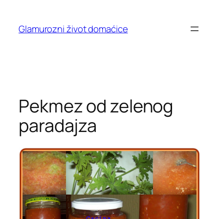
Skip
to
Glamurozni život domaćice
content
Pekmez od zelenog
paradajza