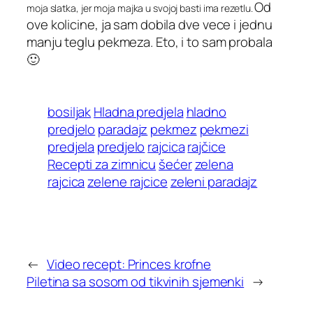
Od
moja slatka, jer moja majka u svojoj basti ima rezetlu.
ove kolicine, ja sam dobila dve vece i jednu
manju teglu pekmeza. Eto, i to sam probala
🙂
bosiljak
Hladna predjela
hladno
predjelo
paradajz
pekmez
pekmezi
predjela
predjelo
rajcica
rajčice
Recepti za zimnicu
šećer
zelena
rajcica
zelene rajcice
zeleni paradajz
←
Video recept: Princes krofne
Piletina sa sosom od tikvinih sjemenki
→