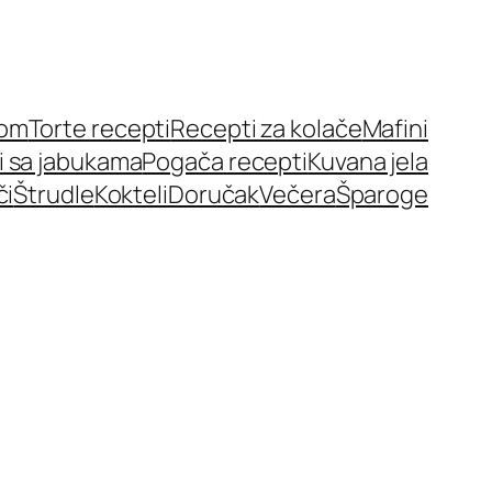
nom
Torte recepti
Recepti za kolače
Mafini
i sa jabukama
Pogača recepti
Kuvana jela
či
Štrudle
Kokteli
Doručak
Večera
Šparoge