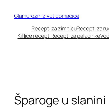
Skip
to
Glamurozni život domaćice
content
Recepti za zimnicu
Recepti za r
Kiflice recepti
Recepti za palacinke
Voć
Šparoge u slanini