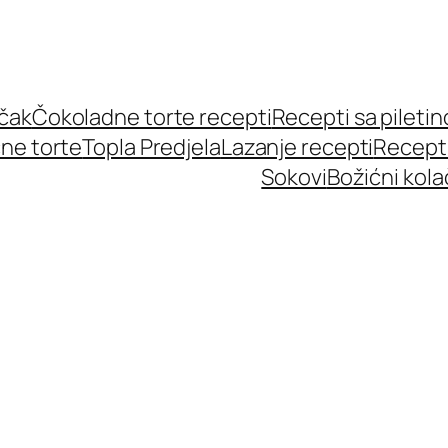
učak
Čokoladne torte recepti
Recepti sa pileti
ne torte
Topla Predjela
Lazanje recepti
Recept
Sokovi
Božićni kola