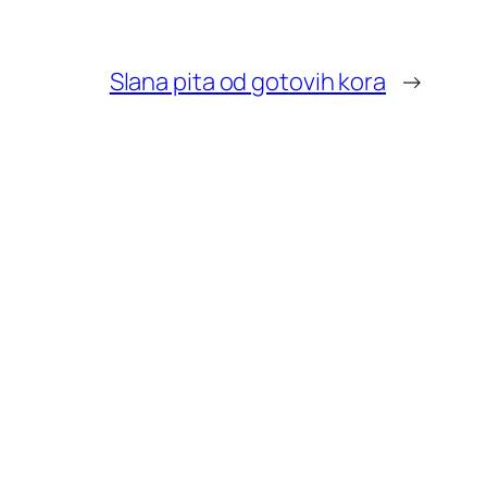
Slana pita od gotovih kora
→