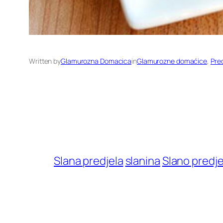
Written by
Glamurozna Domacica
in
Glamurozne domaćice
, 
Pred
Slana predjela
slanina
Slano predje