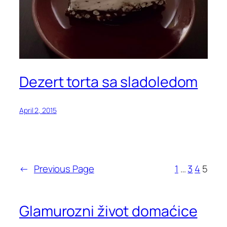
Dezert torta sa sladoledom
April 2, 2015
←
Previous Page
1
…
3
4
5
Glamurozni život domaćice