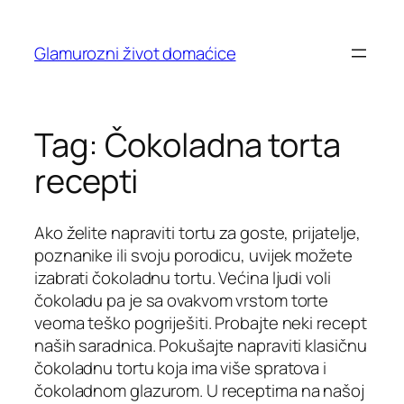
Skip
to
Glamurozni život domaćice
content
Tag:
Čokoladna torta
recepti
Ako želite napraviti tortu za goste, prijatelje,
poznanike ili svoju porodicu, uvijek možete
izabrati čokoladnu tortu. Većina ljudi voli
čokoladu pa je sa ovakvom vrstom torte
veoma teško pogriješiti. Probajte neki recept
naših saradnica. Pokušajte napraviti klasičnu
čokoladnu tortu koja ima više spratova i
čokoladnom glazurom. U receptima na našoj