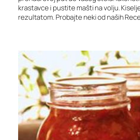
krastavce i pustite mašti na volju. Kise
rezultatom. Probajte neki od naših Rec