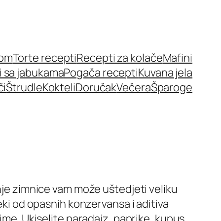
nom
Torte recepti
Recepti za kolače
Mafini
i sa jabukama
Pogača recepti
Kuvana jela
či
Štrudle
Kokteli
Doručak
Večera
Šparoge
enje zimnice vam može uštedjeti veliku
eki od opasnih konzervansa i aditiva
ime. Ukiselite paradajz, paprike, kupus,