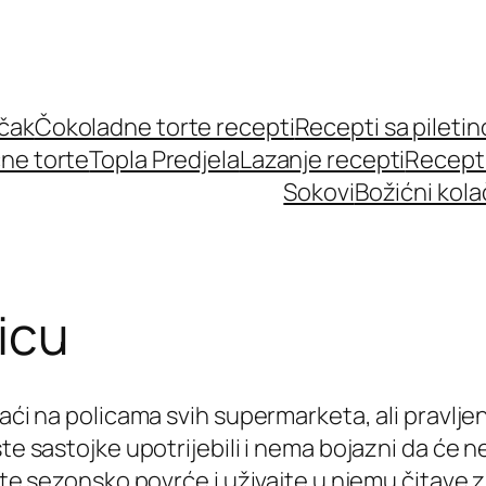
učak
Čokoladne torte recepti
Recepti sa pileti
ne torte
Topla Predjela
Lazanje recepti
Recept
Sokovi
Božićni kola
icu
naći na policama svih supermarketa, ali pravlj
ste sastojke upotrijebili i nema bojazni da će n
tite sezonsko povrće i uživajte u njemu čitave z