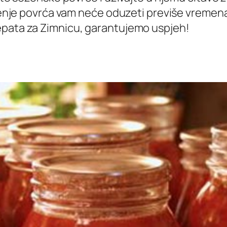
ljenje povrća vam neće oduzeti previše vremena 
epata za Zimnicu, garantujemo uspjeh!