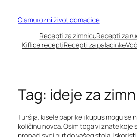
Skip
to
Glamurozni život domaćice
content
Recepti za zimnicu
Recepti za r
Kiflice recepti
Recepti za palacinke
Voć
Tag:
ideje za zimn
Turšija, kisele paprike i kupus mogu se 
količinu novca. Osim toga vi znate koje 
pronaći svoj put do vašeg stola. Iskoris