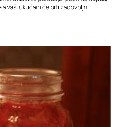
a vaši ukućani će biti zadovoljni