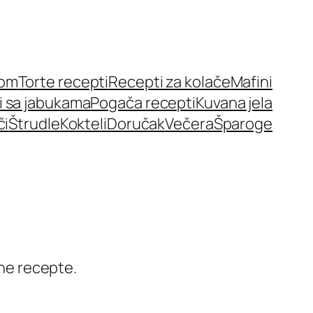
nom
Torte recepti
Recepti za kolače
Mafini
i sa jabukama
Pogača recepti
Kuvana jela
či
Štrudle
Kokteli
Doručak
Večera
Šparoge
ne recepte.