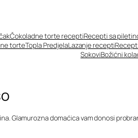
učak
Čokoladne torte recepti
Recepti sa pileti
ne torte
Topla Predjela
Lazanje recepti
Recept
Sokovi
Božićni kola
so
ina. Glamurozna domaćica vam donosi probra