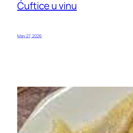
Ćuftice u vinu
May 27, 2026