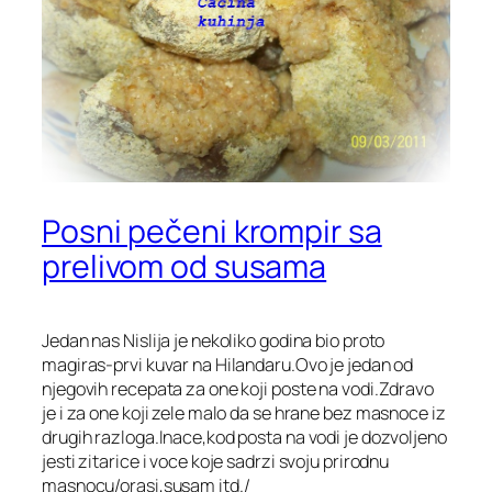
Posni pečeni krompir sa
prelivom od susama
Jedan nas Nislija je nekoliko godina bio proto
magiras-prvi kuvar na Hilandaru.Ovo je jedan od
njegovih recepata za one koji poste na vodi.Zdravo
je i za one koji zele malo da se hrane bez masnoce iz
drugih razloga.Inace,kod posta na vodi je dozvoljeno
jesti zitarice i voce koje sadrzi svoju prirodnu
masnocu/orasi,susam itd./