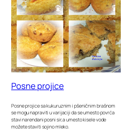
Posne projice
Posne projice sa kukuruznim i pšeničnim brašnom
se mogu napraviti u
varijaciji da se umesto povrća
stavi narendani posni sir,a umesto kisele vode
možete staviti sojino mleko.