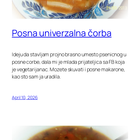
Posna univerzalna čorba
Ideju da stavljam projno brasno umesto psenicnog u
posne corbe, dala mi je mlada prijateljica sa FB koja
je vegetarijanac.
Mozete skuvati i posne makarone,
kao sto sam ja uradila.
April 10, 2026