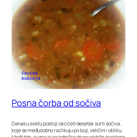
Posna čorba od sočiva
Danas u svetu postoji oko četrdesetak sorti sočiva,
koje se međusobno razlikuju po boji, veličini i obliku.