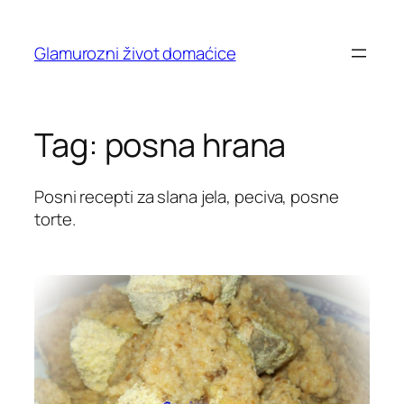
Skip
to
Glamurozni život domaćice
content
Tag:
posna hrana
Posni recepti za slana jela, peciva, posne
torte.