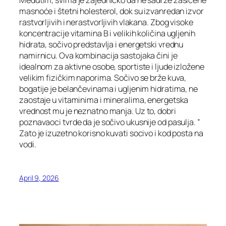
Međutim, svima je zajedničko da ne sadrže zasićene
masnoće i štetni holesterol, dok su izvanredan izvor
rastvorljivih i nerastvorljivih vlakana. Zbog visoke
koncentracije vitamina B i velikih količina ugljenih
hidrata, sočivo predstavlja i energetski vrednu
namirnicu. Ova kombinacija sastojaka čini je
idealnom za aktivne osobe, sportiste i ljude izložene
velikim fizičkim naporima. Sočivo se brže kuva,
bogatije je belančevinama i ugljenim hidratima, ne
zaostaje u vitaminima i mineralima, energetska
vrednost mu je neznatno manja. Uz to, dobri
poznavaoci tvrde da je sočivo ukusnije od pasulja. ”
Zato je izuzetno korisno kuvati socivo i kod posta na
vodi.
April 9, 2026