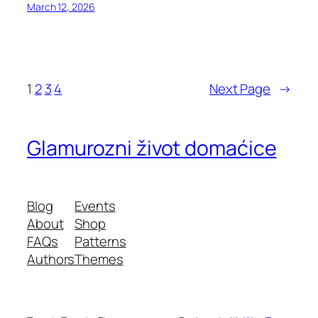
March 12, 2026
1
2
3
4
Next Page
→
Glamurozni život domaćice
Blog
Events
About
Shop
FAQs
Patterns
Authors
Themes