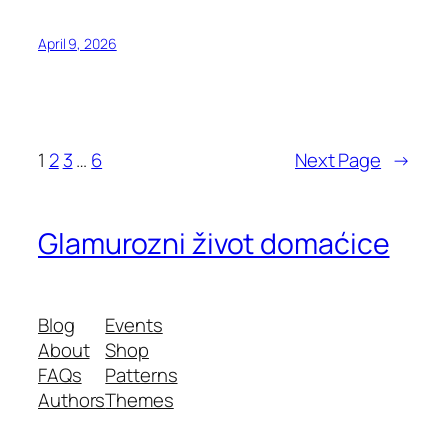
April 9, 2026
1
2
3
…
6
Next Page
→
Glamurozni život domaćice
Blog
Events
About
Shop
FAQs
Patterns
Authors
Themes