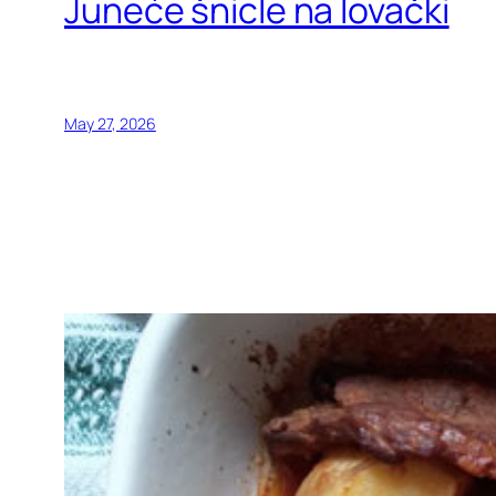
Juneće šnicle na lovački
May 27, 2026