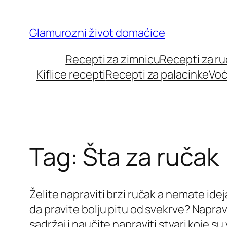
Skip
to
Glamurozni život domaćice
content
Recepti za zimnicu
Recepti za r
Kiflice recepti
Recepti za palacinke
Voć
Tag:
Šta za ručak
Želite napraviti brzi ručak a nemate id
da pravite bolju pitu od svekrve? Naprav
sadržaj i naučite napraviti stvari koje 