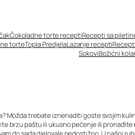
učak
Čokoladne torte recepti
Recepti sa pileti
ne torte
Topla Predjela
Lazanje recepti
Recept
Sokovi
Božićni kola
eja? Možda trebate iznenaditi goste svojim kul
ite brzu paštu ili ukusno pečenje ili pronađite
su vam do sada djelovale nedostižno. U našoj rub