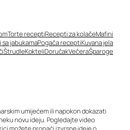
nom
Torte recepti
Recepti za kolače
Mafini
i sa jabukama
Pogača recepti
Kuvana jela
či
Štrudle
Kokteli
Doručak
Večera
Šparoge
inarskim umijećem ili napokon dokazati
 neku novu ideju. Pogledajte video
rici možete pronaći izvrsne ideje o