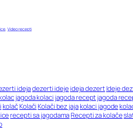
ice
, 
Video recepti
ezerti ideja
dezerti ideje
ideja dezert
Ideje dez
kolac
jagoda kolaci
jagoda recept
jagoda rece
i
kolač
Kolači
Kolači bez jaja
kolaci jagode
kola
ice
recepti sa jagodama
Recepti za kolače
sla
o