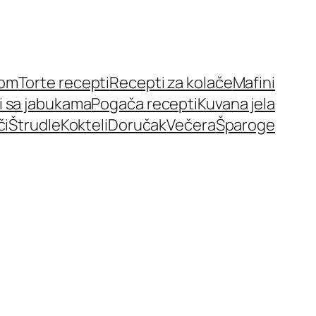
nom
Torte recepti
Recepti za kolače
Mafini
i sa jabukama
Pogača recepti
Kuvana jela
či
Štrudle
Kokteli
Doručak
Večera
Šparoge