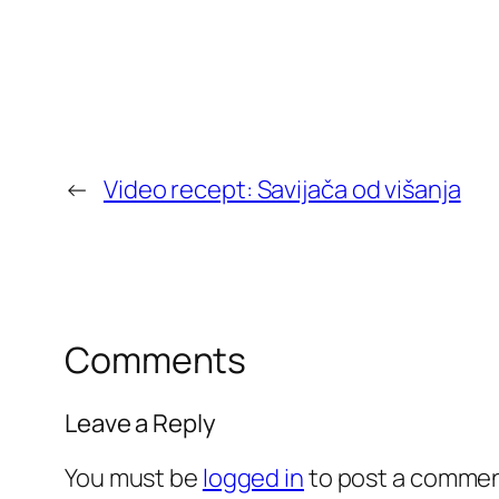
←
Video recept: Savijača od višanja
Comments
Leave a Reply
You must be
logged in
to post a commen