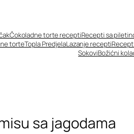
učak
Čokoladne torte recepti
Recepti sa pileti
ne torte
Topla Predjela
Lazanje recepti
Recept
Sokovi
Božićni kola
amisu sa jagodama