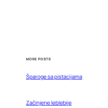
MORE POSTS
Šparoge sa pistacijama
Začinjene leblebije