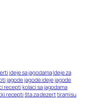
erti
ideje sa jagodama
Ideje za
pti
jagode
jagode ideje
jagode
ci recepti
kolaci sa jagodama
tki recepti
šta za dezert
tiramisu