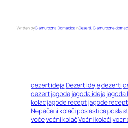
Written by
Glamurozna Domacica
in
Dezerti
, 
Glamurozne domać
dezert ideja
Dezert ideje
dezerti
d
dezert
jagoda
jagoda ideja
jagoda 
kolac
jagode recept
jagode recept
Nepečeni kolači
poslastica
poslast
voće
voćni kolač
Voćni kolači
vocn