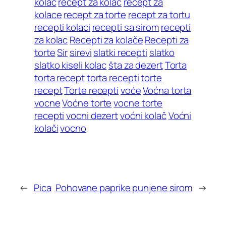
kolac
recept za kolac
recept za
kolace
recept za torte
recept za tortu
recepti kolaci
recepti sa sirom
recepti
za kolac
Recepti za kolače
Recepti za
torte
Sir
sirevi
slatki recepti
slatko
slatko kiseli kolac
šta za dezert
Torta
torta recept
torta recepti
torte
recept
Torte recepti
voće
Voćna torta
vocne
Voćne torte
vocne torte
recepti
vocni dezert
voćni kolač
Voćni
kolači
vocno
←
Pica
Pohovane paprike punjene sirom
→