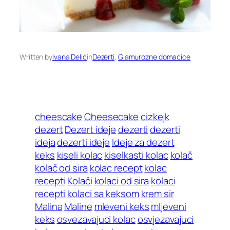
Written by
Ivana Delić
in
Dezerti
, 
Glamurozne domaćice
cheescake
Cheesecake
cizkejk
dezert
Dezert ideje
dezerti
dezerti
ideja
dezerti ideje
Ideje za dezert
keks
kiseli kolac
kiselkasti kolac
kolač
kolač od sira
kolac recept
kolac
recepti
Kolači
kolaci od sira
kolaci
recepti
kolaci sa keksom
krem sir
Malina
Maline
mleveni keks
mljeveni
keks
osvezavajuci kolac
osvjezavajuci