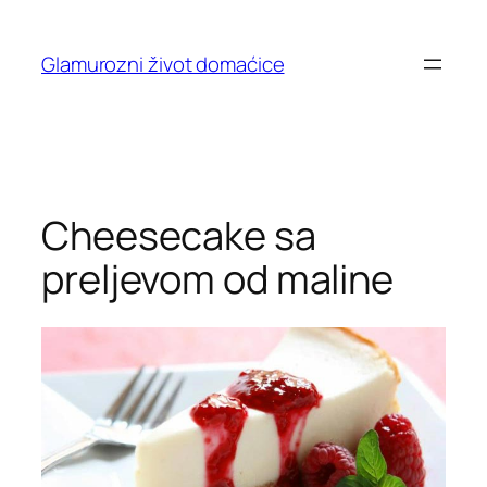
Skip
to
Glamurozni život domaćice
content
Cheesecake sa
preljevom od maline