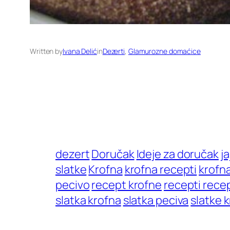
Written by
Ivana Delić
in
Dezerti
, 
Glamurozne domaćice
dezert
Doručak
Ideje za doručak
ja
slatke
Krofna
krofna recepti
krofna
pecivo
recept krofne
recepti rece
slatka krofna
slatka peciva
slatke 