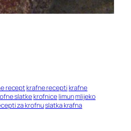
ne recept
krafne recepti
krafne
rofne slatke
krofnice
limun
mlijeko
ecepti za krofnu
slatka krafna