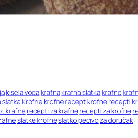
ja
kisela voda
krafna
krafna slatka
krafne
kraf
 slatka
Krofne
krofne recept
krofne recepti
k
pt krafne
recepti za krafne
recepti za krofne
r
krafne
slatke krofne
slatko pecivo
za doručak