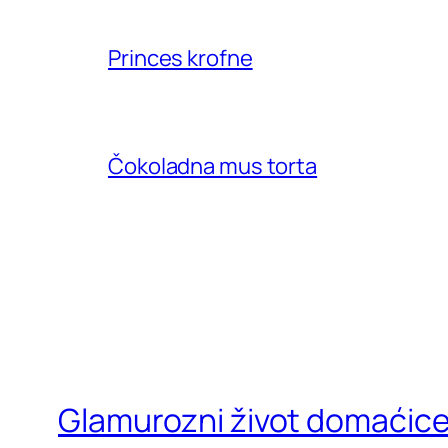
Princes krofne
Čokoladna mus torta
Glamurozni život domaćic