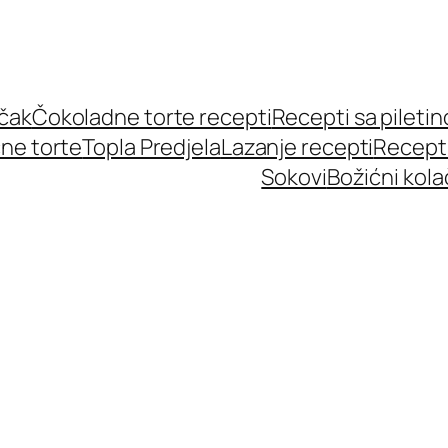
učak
Čokoladne torte recepti
Recepti sa pileti
ne torte
Topla Predjela
Lazanje recepti
Recept
Sokovi
Božićni kola
e