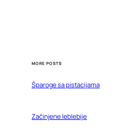
MORE POSTS
Šparoge sa pistacijama
Začinjene leblebije