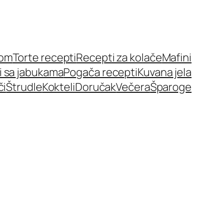
nom
Torte recepti
Recepti za kolače
Mafini
i sa jabukama
Pogača recepti
Kuvana jela
či
Štrudle
Kokteli
Doručak
Večera
Šparoge