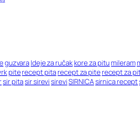
iva
e
guzvara
Ideje za ručak
kore za pitu
mileram
m
vrk
pite
recept pita
recept za pite
recept za pi
r
sir pita
sir sirevi
sirevi
SIRNICA
sirnica recept