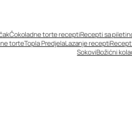
učak
Čokoladne torte recepti
Recepti sa pileti
ne torte
Topla Predjela
Lazanje recepti
Recept
Sokovi
Božićni kola