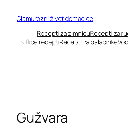
Skip
to
Glamurozni život domaćice
content
Recepti za zimnicu
Recepti za r
Kiflice recepti
Recepti za palacinke
Voć
Gužvara