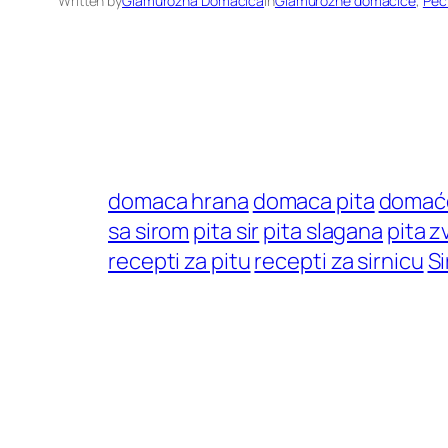
Written by
Glamurozna Domacica
in
Glamurozne domaćice
, 
Pec
domaca hrana
domaca pita
domać
sa sirom
pita sir
pita slagana
pita z
recepti za pitu
recepti za sirnicu
Si