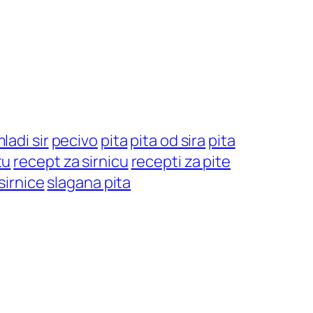
ladi sir
pecivo
pita
pita od sira
pita
tu
recept za sirnicu
recepti za pite
sirnice
slagana pita