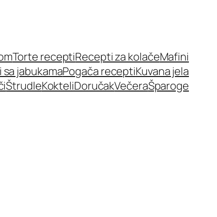
nom
Torte recepti
Recepti za kolače
Mafini
i sa jabukama
Pogača recepti
Kuvana jela
či
Štrudle
Kokteli
Doručak
Večera
Šparoge