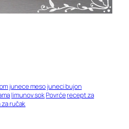
som
junece meso
juneci bujon
kama
limunov sok
Povrće
recept za
 za ručak