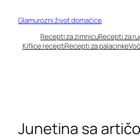
Skip
to
Glamurozni život domaćice
content
Recepti za zimnicu
Recepti za r
Kiflice recepti
Recepti za palacinke
Voć
Junetina sa artič