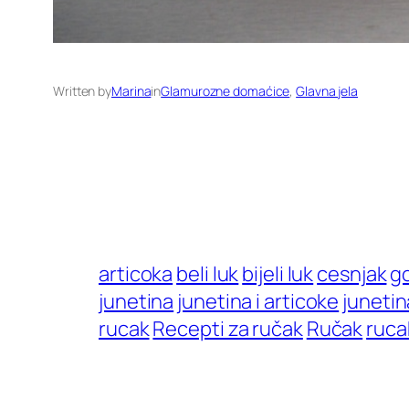
Written by
Marina
in
Glamurozne domaćice
, 
Glavna jela
articoka
beli luk
bijeli luk
cesnjak
g
junetina
junetina i articoke
junetin
rucak
Recepti za ručak
Ručak
ruca