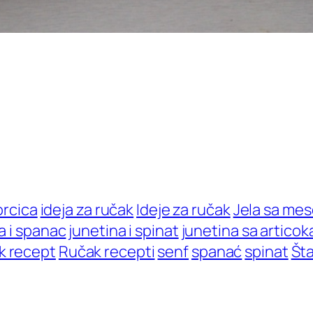
orcica
ideja za ručak
Ideje za ručak
Jela sa me
a i spanac
junetina i spinat
junetina sa artico
k recept
Ručak recepti
senf
spanać
spinat
Šta