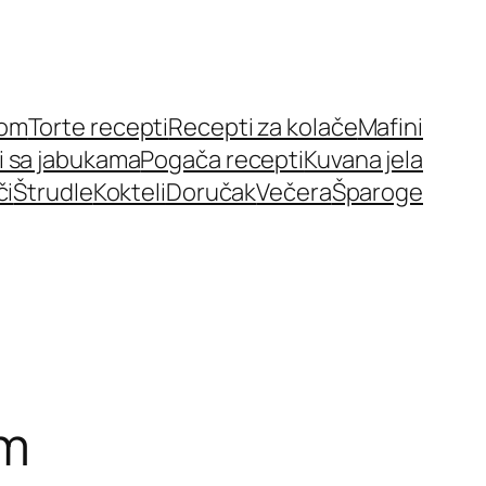
nom
Torte recepti
Recepti za kolače
Mafini
i sa jabukama
Pogača recepti
Kuvana jela
či
Štrudle
Kokteli
Doručak
Večera
Šparoge
om