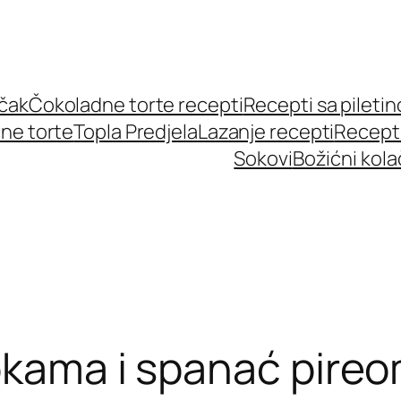
učak
Čokoladne torte recepti
Recepti sa pileti
ne torte
Topla Predjela
Lazanje recepti
Recept
Sokovi
Božićni kola
okama i spanać pire