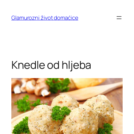
Skip
to
Glamurozni život domaćice
content
Knedle od hljeba