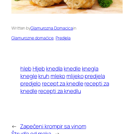
Written by
Glamurozna Domacica
in
Glamurozne domaćice
, 
Predjela
hleb
Hljeb
knedla
knedle
knegla
knegle
kruh
mleko
mlijeko
predjela
predjelo
recept za knedle
recepti za
knedle
recepti za knedlu
←
Zapečeni krompir sa vinom
Štrudla od maka
→