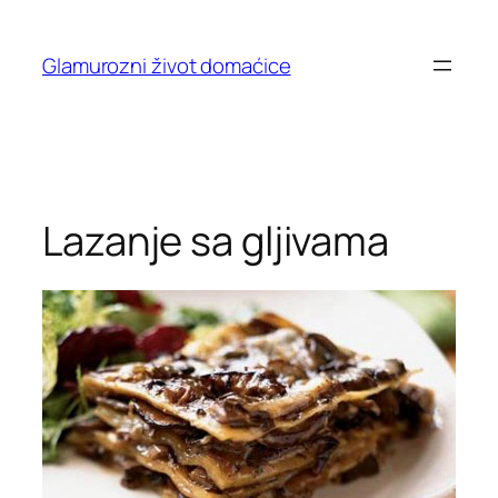
Skip
to
Glamurozni život domaćice
content
Lazanje sa gljivama