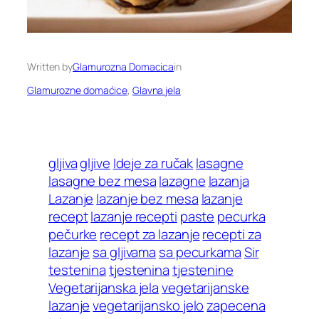
Written by
Glamurozna Domacica
in
Glamurozne domaćice
, 
Glavna jela
gljiva
gljive
Ideje za ručak
lasagne
lasagne bez mesa
lazagne
lazanja
Lazanje
lazanje bez mesa
lazanje
recept
lazanje recepti
paste
pecurka
pečurke
recept za lazanje
recepti za
lazanje
sa gljivama
sa pecurkama
Sir
testenina
tjestenina
tjestenine
Vegetarijanska jela
vegetarijanske
lazanje
vegetarijansko jelo
zapecena