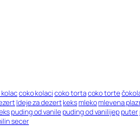
 kolac
coko kolaci
coko torta
coko torte
čokol
ezert
Ideje za dezert
keks
mleko
mlevena pla
eks
puding od vanile
puding od vanilijep
puter
ilin secer