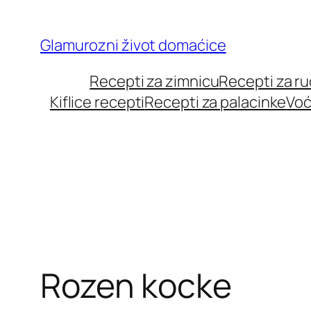
Skip
to
Glamurozni život domaćice
content
Recepti za zimnicu
Recepti za r
Kiflice recepti
Recepti za palacinke
Voć
Rozen kocke