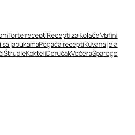
nom
Torte recepti
Recepti za kolače
Mafini
i sa jabukama
Pogača recepti
Kuvana jela
či
Štrudle
Kokteli
Doručak
Večera
Šparoge