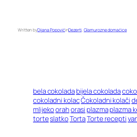
Written by
Dijana Popović
in
Dezerti
, 
Glamurozne domaćice
bela cokolada
bijela cokolada
coko
cokoladni kolac
Čokoladni kolači
d
mlijeko
orah
orasi
plazma
plazma k
torte
slatko
Torta
Torte recepti
van