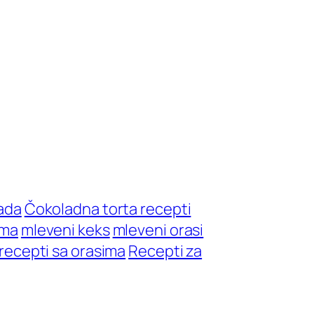
ada
Čokoladna torta recepti
zma
mleveni keks
mleveni orasi
recepti sa orasima
Recepti za