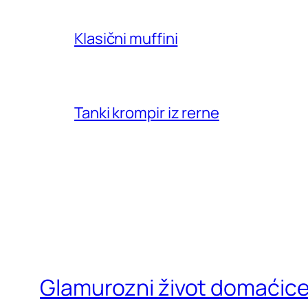
Klasični muffini
Tanki krompir iz rerne
Glamurozni život domaćic