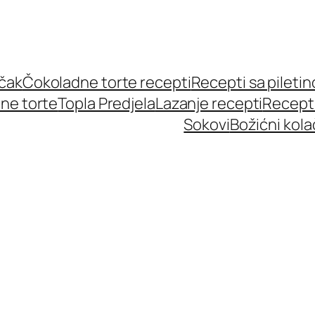
učak
Čokoladne torte recepti
Recepti sa pileti
ne torte
Topla Predjela
Lazanje recepti
Recept
Sokovi
Božićni kola