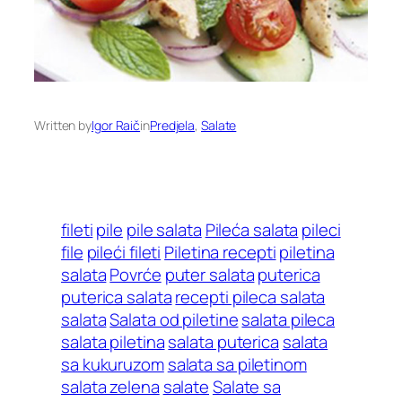
Written by
Igor Raič
in
Predjela
, 
Salate
fileti
pile
pile salata
Pileća salata
pileci
file
pileći fileti
Piletina recepti
piletina
salata
Povrće
puter salata
puterica
puterica salata
recepti pileca salata
salata
Salata od piletine
salata pileca
salata piletina
salata puterica
salata
sa kukuruzom
salata sa piletinom
salata zelena
salate
Salate sa