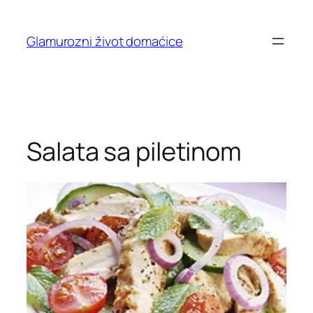
Skip
to
Glamurozni život domaćice
content
Salata sa piletinom