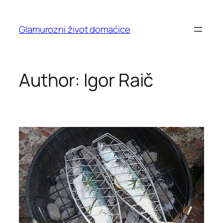
Skip
to
Glamurozni život domaćice
content
Author:
Igor Raič