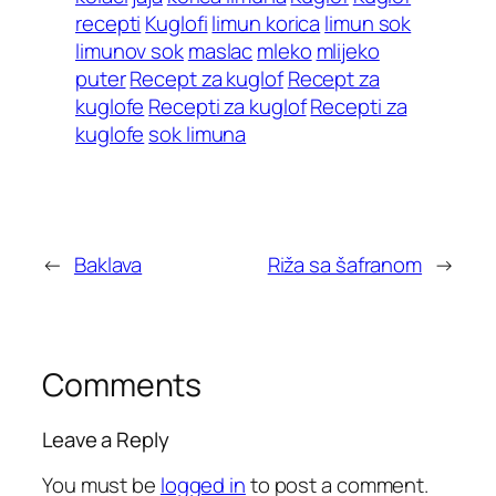
recepti
Kuglofi
limun korica
limun sok
limunov sok
maslac
mleko
mlijeko
puter
Recept za kuglof
Recept za
kuglofe
Recepti za kuglof
Recepti za
kuglofe
sok limuna
←
Baklava
Riža sa šafranom
→
Comments
Leave a Reply
You must be
logged in
to post a comment.