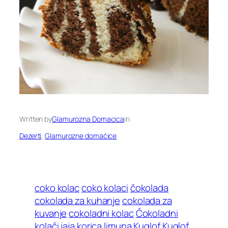
Written by
Glamurozna Domacica
in
Dezerti
, 
Glamurozne domaćice
coko kolac
coko kolaci
čokolada
cokolada za kuhanje
cokolada za
kuvanje
cokoladni kolac
Čokoladni
kolači
jaja
korica limuna
Kuglof
Kuglof