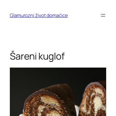
Skip
to
Glamurozni život domaćice
content
Šareni kuglof