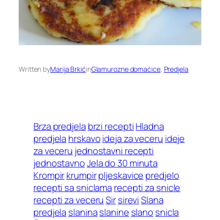
Written by
Marija Brkić
in
Glamurozne domaćice
, 
Predjela
Brza predjela
brzi recepti
Hladna
predjela
hrskavo
ideja za veceru
ideje
za veceru
jednostavni recepti
jednostavno
Jela do 30 minuta
Krompir
krumpir
pljeskavice
predjelo
recepti sa sniclama
recepti za snicle
recepti za veceru
Sir
sirevi
Slana
predjela
slanina
slanine
slano
snicla