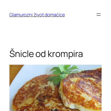
Skip
to
Glamurozni život domaćice
content
Šnicle od krompira