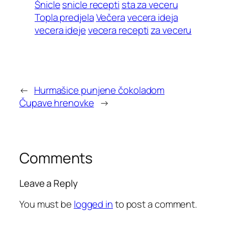
Šnicle
snicle recepti
sta za veceru
Topla predjela
Večera
vecera ideja
vecera ideje
vecera recepti
za veceru
←
Hurmašice punjene čokoladom
Čupave hrenovke
→
Comments
Leave a Reply
You must be
logged in
to post a comment.