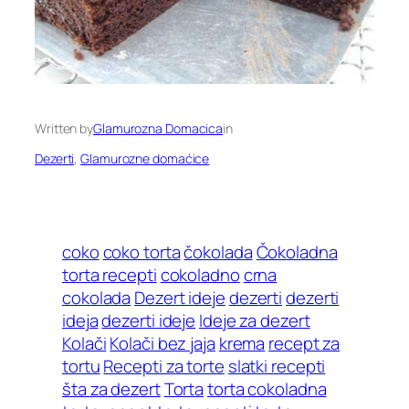
Written by
Glamurozna Domacica
in
Dezerti
, 
Glamurozne domaćice
coko
coko torta
čokolada
Čokoladna
torta recepti
cokoladno
crna
cokolada
Dezert ideje
dezerti
dezerti
ideja
dezerti ideje
Ideje za dezert
Kolači
Kolači bez jaja
krema
recept za
tortu
Recepti za torte
slatki recepti
šta za dezert
Torta
torta cokoladna