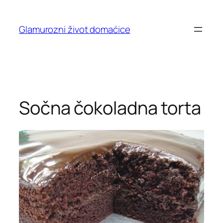
Skip
to
Glamurozni život domaćice
content
Sočna čokoladna torta