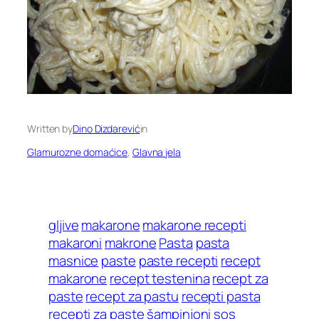
Written by
Dino Dizdarević
in
Glamurozne domaćice
, 
Glavna jela
gljive
makarone
makarone recepti
makaroni
makrone
Pasta
pasta
masnice
paste
paste recepti
recept
makarone
recept testenina
recept za
paste
recept za pastu
recepti pasta
recepti za paste
šampinjoni
sos