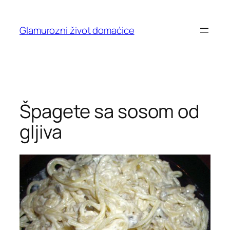
Skip
to
Glamurozni život domaćice
content
Špagete sa sosom od
gljiva