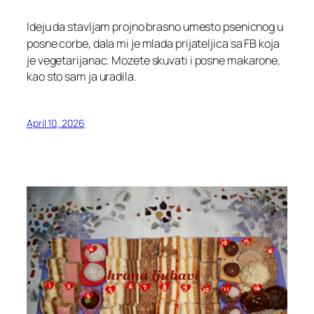
Ideju da stavljam projno brasno umesto psenicnog u
posne corbe, dala mi je mlada prijateljica sa FB koja
je vegetarijanac.
Mozete skuvati i posne makarone,
kao sto sam ja uradila.
April 10, 2026