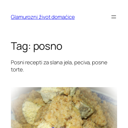
Skip
to
Glamurozni život domaćice
content
Tag:
posno
Posni recepti za slana jela, peciva, posne
torte.