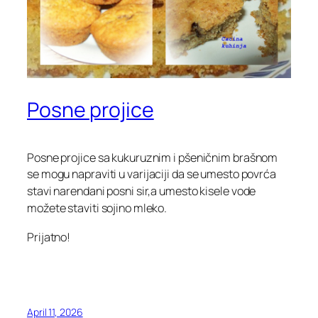
Posne projice
Posne projice sa kukuruznim i pšeničnim brašnom
se mogu napraviti u
varijaciji da se umesto povrća
stavi narendani posni sir,a umesto kisele vode
možete staviti sojino mleko.
Prijatno!
April 11, 2026