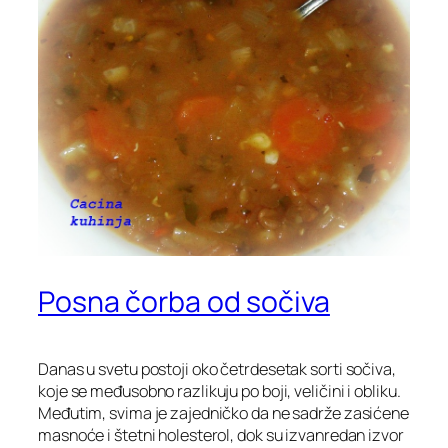
Posna čorba od sočiva
Danas u svetu postoji oko četrdesetak sorti sočiva,
koje se međusobno razlikuju po boji, veličini i obliku.
Međutim, svima je zajedničko da ne sadrže zasićene
masnoće i štetni holesterol, dok su izvanredan izvor