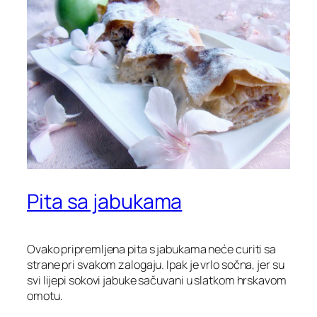
Pita sa jabukama
Ovako pripremljena pita s jabukama neće curiti sa
strane pri svakom zalogaju. Ipak je vrlo sočna, jer su
svi lijepi sokovi jabuke sačuvani u slatkom hrskavom
omotu.