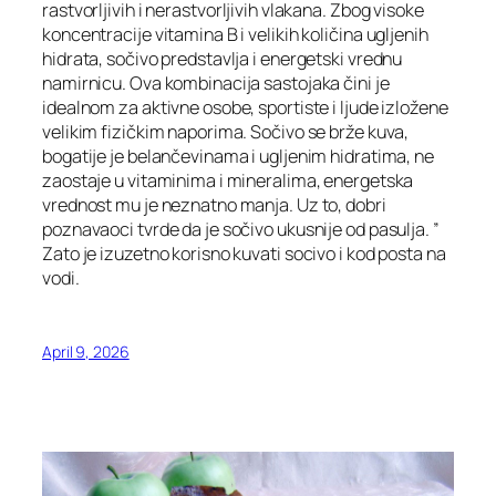
rastvorljivih i nerastvorljivih vlakana. Zbog visoke
koncentracije vitamina B i velikih količina ugljenih
hidrata, sočivo predstavlja i energetski vrednu
namirnicu. Ova kombinacija sastojaka čini je
idealnom za aktivne osobe, sportiste i ljude izložene
velikim fizičkim naporima. Sočivo se brže kuva,
bogatije je belančevinama i ugljenim hidratima, ne
zaostaje u vitaminima i mineralima, energetska
vrednost mu je neznatno manja. Uz to, dobri
poznavaoci tvrde da je sočivo ukusnije od pasulja. ”
Zato je izuzetno korisno kuvati socivo i kod posta na
vodi.
April 9, 2026