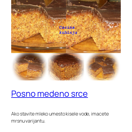
Posno medeno srce
Ako stavite mleko umesto kisele vode, imacete
mrsnu varijantu.