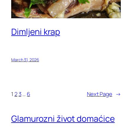
Dimljeni krap
March 31, 2026
1
2
3
…
6
Next Page
→
Glamurozni život domaćice