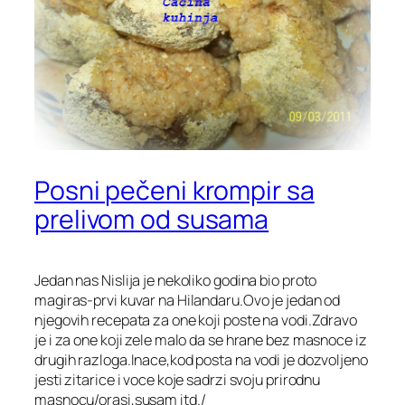
Posni pečeni krompir sa
prelivom od susama
Jedan nas Nislija je nekoliko godina bio proto
magiras-prvi kuvar na Hilandaru.Ovo je jedan od
njegovih recepata za one koji poste na vodi.Zdravo
je i za one koji zele malo da se hrane bez masnoce iz
drugih razloga.Inace,kod posta na vodi je dozvoljeno
jesti zitarice i voce koje sadrzi svoju prirodnu
masnocu/orasi,susam itd./