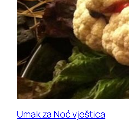
Umak za Noć vještica