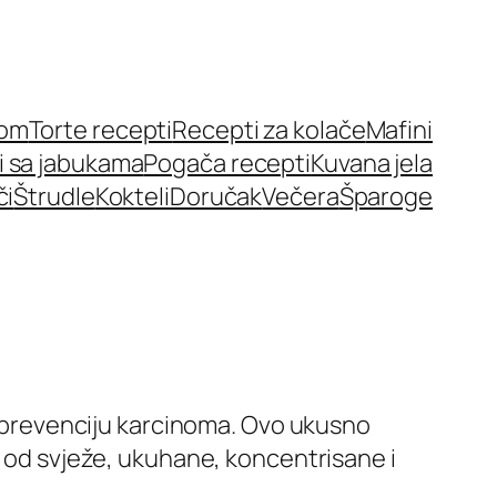
nom
Torte recepti
Recepti za kolače
Mafini
i sa jabukama
Pogača recepti
Kuvana jela
či
Štrudle
Kokteli
Doručak
Večera
Šparoge
na prevenciju karcinoma. Ovo ukusno
a od svježe, ukuhane, koncentrisane i