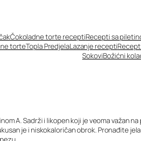
učak
Čokoladne torte recepti
Recepti sa pileti
ne torte
Topla Predjela
Lazanje recepti
Recept
Sokovi
Božićni kola
minom A. Sadrži i likopen koji je veoma važan 
kusan je i niskokaloričan obrok. Pronađite jel
rpezu.